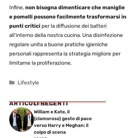
Infine,
non bisogna dimenticare che maniglie
e pomelli possono facilmente trasformarsi in
punti critici
per la diffusione dei batteri
all’interno della nostra cucina. Una disinfezione
regolare unita a buone pratiche igieniche
personali rappresenta la strategia migliore per
limitarne la proliferazione.
Categorie
Lifestyle
ARTICOLI RECENTI
ATTUALITÁ
William e Kate, il
(clamoroso) gesto di pace
verso Harry e Meghan: il
colpo di scena