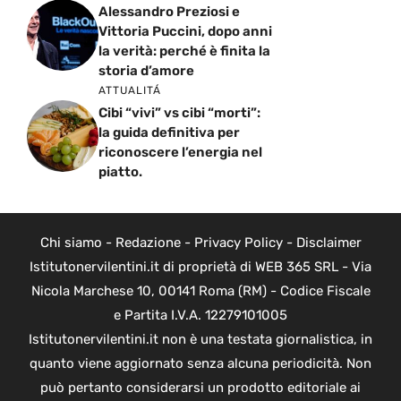
Alessandro Preziosi e
Vittoria Puccini, dopo anni
la verità: perché è finita la
storia d’amore
ATTUALITÁ
Cibi “vivi” vs cibi “morti”:
la guida definitiva per
riconoscere l’energia nel
piatto.
Chi siamo
-
Redazione
-
Privacy Policy
-
Disclaimer
Istitutonervilentini.it di proprietà di WEB 365 SRL - Via
Nicola Marchese 10, 00141 Roma (RM) - Codice Fiscale
e Partita I.V.A. 12279101005
Istitutonervilentini.it non è una testata giornalistica, in
quanto viene aggiornato senza alcuna periodicità. Non
può pertanto considerarsi un prodotto editoriale ai