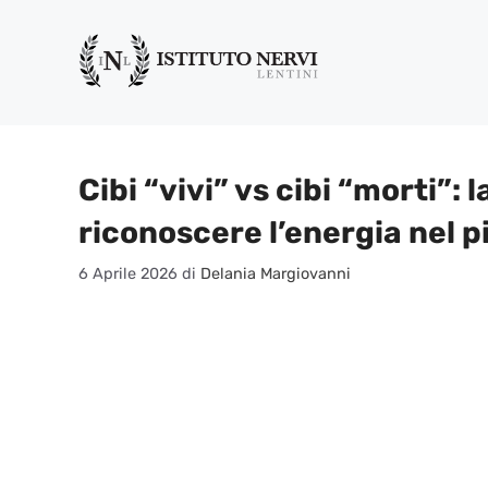
Vai
al
contenuto
Cibi “vivi” vs cibi “morti”: 
riconoscere l’energia nel p
6 Aprile 2026
di
Delania Margiovanni