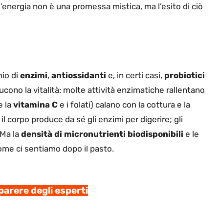
 l’energia non è una promessa mistica, ma l’esito di ciò
nio di
enzimi
,
antiossidanti
e, in certi casi,
probiotici
iducono la vitalità: molte attività enzimatiche rallentano
e la
vitamina C
e i folati) calano con la cottura e la
 corpo produce da sé gli enzimi per digerire; gli
 Ma la
densità di micronutrienti biodisponibili
e le
ome ci sentiamo dopo il pasto.
parere degli esperti