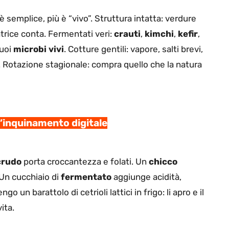
 è semplice, più è “vivo”. Struttura intatta: verdure
atrice conta. Fermentati veri:
crauti
,
kimchi
,
kefir
,
vuoi
microbi vivi
. Cotture gentili: vapore, salti brevi,
 Rotazione stagionale: compra quello che la natura
l’inquinamento digitale
crudo
porta croccantezza e folati. Un
chicco
. Un cucchiaio di
fermentato
aggiunge acidità,
o un barattolo di cetrioli lattici in frigo: li apro e il
ita.