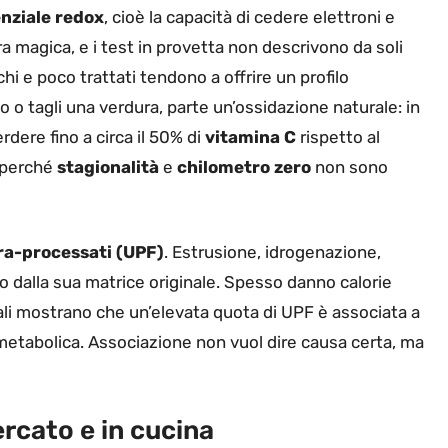
nziale redox
, cioè la capacità di cedere elettroni e
 magica, e i test in provetta non descrivono da soli
hi e poco trattati tendono a offrire un profilo
o o tagli una verdura, parte un’ossidazione naturale: in
dere fino a circa il 50% di
vitamina C
rispetto al
o perché
stagionalità
e
chilometro zero
non sono
ra-processati (UPF)
. Estrusione, idrogenazione,
o dalla sua matrice originale. Spesso danno calorie
onali mostrano che un’elevata quota di UPF è associata a
ometabolica. Associazione non vuol dire causa certa, ma
rcato e in cucina