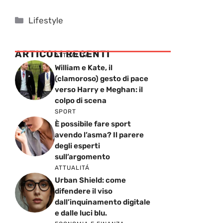
Categorie
Lifestyle
ARTICOLI RECENTI
ATTUALITÁ
William e Kate, il
(clamoroso) gesto di pace
verso Harry e Meghan: il
colpo di scena
SPORT
È possibile fare sport
avendo l’asma? Il parere
degli esperti
sull’argomento
ATTUALITÁ
Urban Shield: come
difendere il viso
dall’inquinamento digitale
e dalle luci blu.