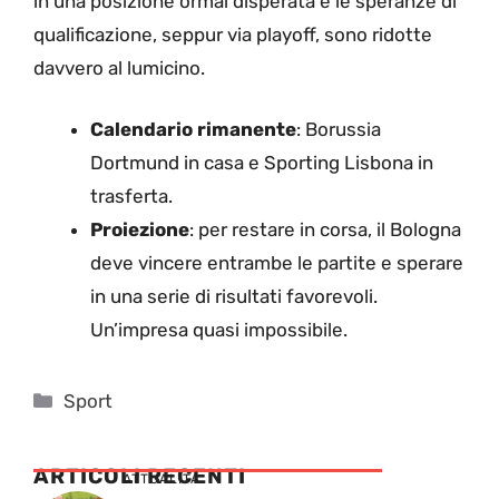
in una posizione ormai disperata e le speranze di
qualificazione, seppur via playoff, sono ridotte
davvero al lumicino.
Calendario rimanente
: Borussia
Dortmund in casa e Sporting Lisbona in
trasferta.
Proiezione
: per restare in corsa, il Bologna
deve vincere entrambe le partite e sperare
in una serie di risultati favorevoli.
Un’impresa quasi impossibile.
Categorie
Sport
ARTICOLI RECENTI
ATTUALITÁ