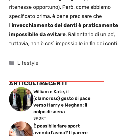
ritenesse opportuno). Però, come abbiamo
specificato prima, è bene precisare che
l’
invecchiamento dei denti è praticamente
impossibile da evitare
. Rallentarlo di un po’,
tuttavia, non è così impossibile in fin dei conti.
Categorie
Lifestyle
ARTICOLI RECENTI
ATTUALITÁ
William e Kate, il
(clamoroso) gesto di pace
verso Harry e Meghan: il
colpo di scena
SPORT
È possibile fare sport
avendo l’asma? Il parere