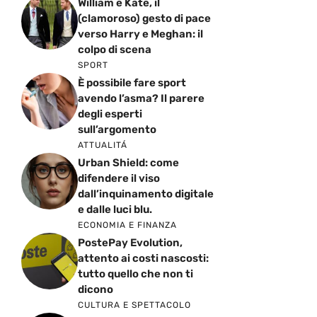
William e Kate, il
(clamoroso) gesto di pace
verso Harry e Meghan: il
colpo di scena
SPORT
È possibile fare sport
avendo l’asma? Il parere
degli esperti
sull’argomento
ATTUALITÁ
Urban Shield: come
difendere il viso
dall’inquinamento digitale
e dalle luci blu.
ECONOMIA E FINANZA
PostePay Evolution,
attento ai costi nascosti:
tutto quello che non ti
dicono
CULTURA E SPETTACOLO