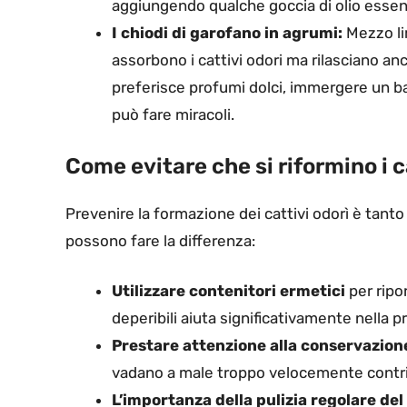
aggiungendo qualche goccia di olio essen
I chiodi di garofano in agrumi:
Mezzo lim
assorbono i cattivi odori ma rilasciano anc
preferisce profumi dolci, immergere un bat
può fare miracoli.
Come evitare che si riformino i ca
Prevenire la formazione dei cattivi odorì è tant
possono fare la differenza:
Utilizzare contenitori ermetici
per ripo
deperibili aiuta significativamente nella p
Prestare attenzione alla conservazion
vadano a male troppo velocemente contrib
L’importanza della pulizia regolare del