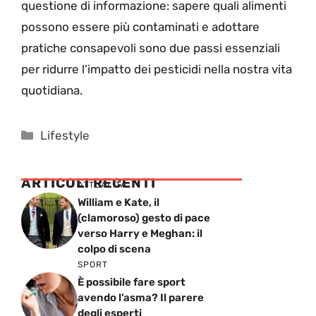
questione di informazione: sapere quali alimenti
possono essere più contaminati e adottare
pratiche consapevoli sono due passi essenziali
per ridurre l’impatto dei pesticidi nella nostra vita
quotidiana.
Categorie
Lifestyle
ARTICOLI RECENTI
ATTUALITÁ
William e Kate, il
(clamoroso) gesto di pace
verso Harry e Meghan: il
colpo di scena
SPORT
È possibile fare sport
avendo l’asma? Il parere
degli esperti