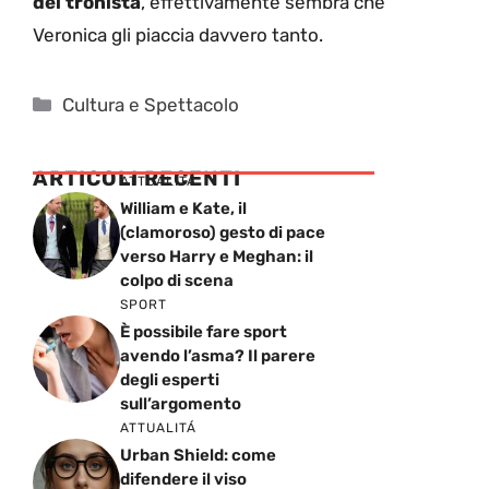
del tronista
, effettivamente sembra che
Veronica gli piaccia davvero tanto.
Categorie
Cultura e Spettacolo
ARTICOLI RECENTI
ATTUALITÁ
William e Kate, il
(clamoroso) gesto di pace
verso Harry e Meghan: il
colpo di scena
SPORT
È possibile fare sport
avendo l’asma? Il parere
degli esperti
sull’argomento
ATTUALITÁ
Urban Shield: come
difendere il viso