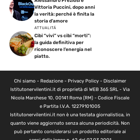
Alessandro Preziosi e
Vittoria Puccini, dopo anni
la verità: perché è finita la
storia d’amore
ATTUALITÁ
Cibi “vivi” vs cibi “morti”:
la guida definitiva per
riconoscere l’energia nel
piatto.
Chi siamo
-
Redazione
-
Privacy Policy
-
Disclaimer
Istitutonervilentini.it di proprietà di WEB 365 SRL - Via
Nicola Marchese 10, 00141 Roma (RM) - Codice Fiscale
e Partita I.V.A. 12279101005
Istitutonervilentini.it non è una testata giornalistica, in
quanto viene aggiornato senza alcuna periodicità. Non
può pertanto considerarsi un prodotto editoriale ai