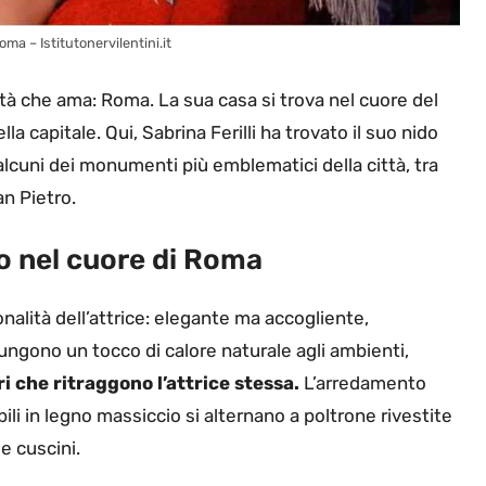
oma – Istitutonervilentini.it
ittà che ama: Roma. La sua casa si trova nel cuore del
la capitale. Qui, Sabrina Ferilli ha trovato il suo nido
alcuni dei monumenti più emblematici della città, tra
an Pietro.
co nel cuore di Roma
rsonalità dell’attrice: elegante ma accogliente,
iungono un tocco di calore naturale agli ambienti,
i che ritraggono l’attrice stessa.
L’arredamento
li in legno massiccio si alternano a poltrone rivestite
e cuscini.