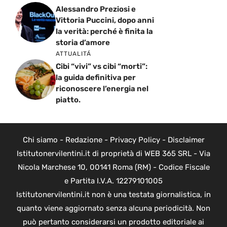
Alessandro Preziosi e
Vittoria Puccini, dopo anni
la verità: perché è finita la
storia d’amore
ATTUALITÁ
Cibi “vivi” vs cibi “morti”:
la guida definitiva per
riconoscere l’energia nel
piatto.
Chi siamo
-
Redazione
-
Privacy Policy
-
Disclaimer
Istitutonervilentini.it di proprietà di WEB 365 SRL - Via
Nicola Marchese 10, 00141 Roma (RM) - Codice Fiscale
e Partita I.V.A. 12279101005
Istitutonervilentini.it non è una testata giornalistica, in
quanto viene aggiornato senza alcuna periodicità. Non
può pertanto considerarsi un prodotto editoriale ai