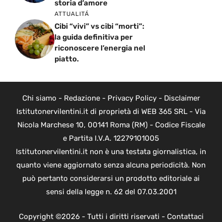
storia d’amore
ATTUALITÁ
Cibi “vivi” vs cibi “morti”:
la guida definitiva per
riconoscere l’energia nel
piatto.
Chi siamo
-
Redazione
-
Privacy Policy
-
Disclaimer
Istitutonervilentini.it di proprietà di WEB 365 SRL - Via
Nicola Marchese 10, 00141 Roma (RM) - Codice Fiscale
e Partita I.V.A. 12279101005
Istitutonervilentini.it non è una testata giornalistica, in
quanto viene aggiornato senza alcuna periodicità. Non
può pertanto considerarsi un prodotto editoriale ai
sensi della legge n. 62 del 07.03.2001
Copyright ©2026 - Tutti i diritti riservati -
Contattaci