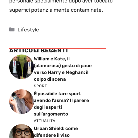
personale specialmente dopo aver toccato
superfici potenzialmente contaminate.
Categorie
Lifestyle
ARTICOLI RECENTI
ATTUALITÁ
William e Kate, il
(clamoroso) gesto di pace
verso Harry e Meghan: il
colpo di scena
SPORT
È possibile fare sport
avendo l’asma? Il parere
degli esperti
sull’argomento
ATTUALITÁ
Urban Shield: come
difendere il viso