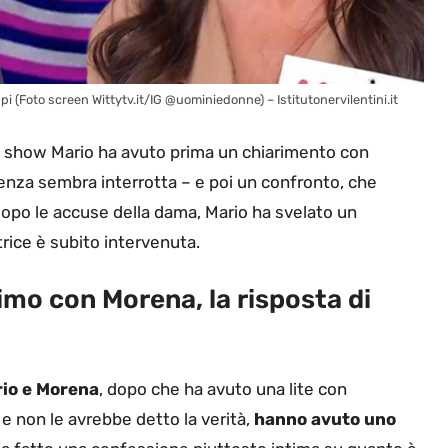
ppi (Foto screen Wittytv.it/IG @uominiedonne) – Istitutonervilentini.it
g show Mario ha avuto prima un chiarimento con
enza sembra interrotta – e poi un confronto, che
po le accuse della dama, Mario ha svelato un
rice è subito intervenuta.
imo con Morena, la risposta di
io e
Morena
, dopo che ha avuto una lite con
 e non le avrebbe detto la verità,
hanno avuto uno