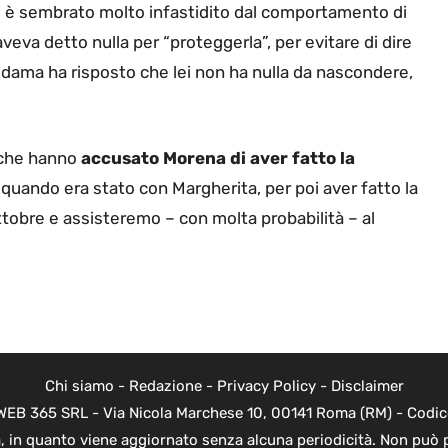
 è sembrato molto infastidito dal comportamento di
eva detto nulla per “proteggerla”, per evitare di dire
a dama ha risposto che lei non ha nulla da nascondere,
 che hanno
accusato Morena di aver fatto la
o quando era stato con Margherita, per poi aver fatto la
tobre e assisteremo – con molta probabilità – al
Chi siamo
-
Redazione
-
Privacy Policy
-
Disclaimer
di WEB 365 SRL - Via Nicola Marchese 10, 00141 Roma (RM) - Codic
ica, in quanto viene aggiornato senza alcuna periodicità. Non può 