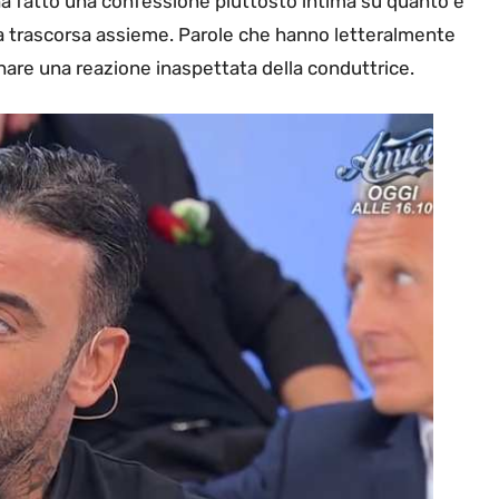
a ha fatto una confessione piuttosto intima su quanto è
ata trascorsa assieme. Parole che hanno letteralmente
enare una reazione inaspettata della conduttrice.