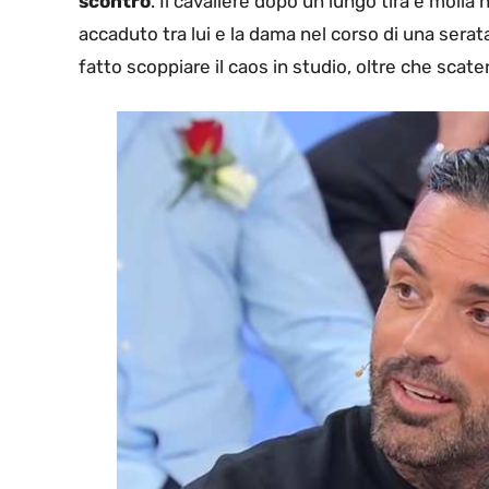
scontro
. Il cavaliere dopo un lungo tira e moll
accaduto tra lui e la dama nel corso di una ser
fatto scoppiare il caos in studio, oltre che scat