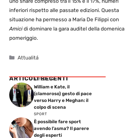
uno share compreso tra il 15% e il 17%, numeri
inferiori rispetto alle passate edizioni. Questa
situazione ha permesso a Maria De Filippi con
Amici
di dominare la gara auditel della domenica
pomeriggio.
Categorie
Attualitá
ARTICOLI RECENTI
ATTUALITÁ
William e Kate, il
(clamoroso) gesto di pace
verso Harry e Meghan: il
colpo di scena
SPORT
È possibile fare sport
avendo l’asma? Il parere
degli esperti