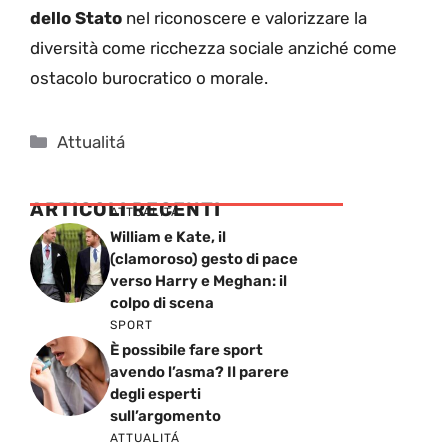
dello Stato
nel riconoscere e valorizzare la
diversità come ricchezza sociale anziché come
ostacolo burocratico o morale.
Categorie
Attualitá
ARTICOLI RECENTI
ATTUALITÁ
William e Kate, il
(clamoroso) gesto di pace
verso Harry e Meghan: il
colpo di scena
SPORT
È possibile fare sport
avendo l’asma? Il parere
degli esperti
sull’argomento
ATTUALITÁ