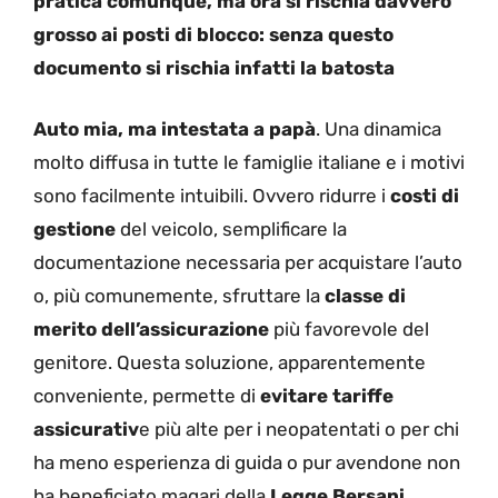
pratica comunque, ma ora si rischia davvero
grosso ai posti di blocco: senza questo
documento si rischia infatti la batosta
Auto mia, ma intestata a papà
. Una dinamica
molto diffusa in tutte le famiglie italiane e i motivi
sono facilmente intuibili. Ovvero ridurre i
costi di
gestione
del veicolo, semplificare la
documentazione necessaria per acquistare l’auto
o, più comunemente, sfruttare la
classe di
merito
dell’assicurazione
più favorevole del
genitore. Questa soluzione, apparentemente
conveniente, permette di
evitare tariffe
assicurativ
e più alte per i neopatentati o per chi
ha meno esperienza di guida o pur avendone non
ha beneficiato magari della
Legge Bersani
.