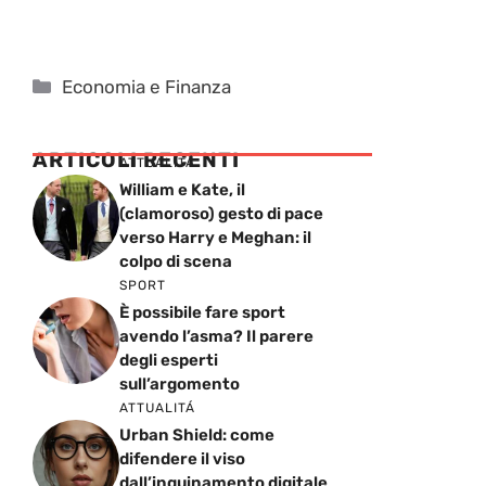
Categorie
Economia e Finanza
ARTICOLI RECENTI
ATTUALITÁ
William e Kate, il
(clamoroso) gesto di pace
verso Harry e Meghan: il
colpo di scena
SPORT
È possibile fare sport
avendo l’asma? Il parere
degli esperti
sull’argomento
ATTUALITÁ
Urban Shield: come
difendere il viso
dall’inquinamento digitale