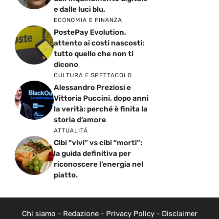
e dalle luci blu.
ECONOMIA E FINANZA
PostePay Evolution,
attento ai costi nascosti:
tutto quello che non ti
dicono
CULTURA E SPETTACOLO
Alessandro Preziosi e
Vittoria Puccini, dopo anni
la verità: perché è finita la
storia d’amore
ATTUALITÁ
Cibi “vivi” vs cibi “morti”:
la guida definitiva per
riconoscere l’energia nel
piatto.
Chi siamo
-
Redazione
-
Privacy Policy
-
Disclaimer