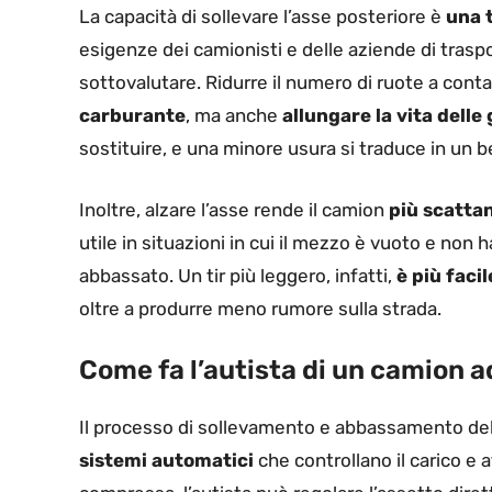
La capacità di sollevare l’asse posteriore è
una 
esigenze dei camionisti e delle aziende di traspo
sottovalutare. Ridurre il numero di ruote a contat
carburante
, ma anche
allungare la vita dell
sostituire, e una minore usura si traduce in un b
Inoltre, alzare l’asse rende il camion
più scatta
utile in situazioni in cui il mezzo è vuoto e non h
abbassato. Un tir più leggero, infatti,
è più faci
oltre a produrre meno rumore sulla strada.
Come fa l’autista di un camion 
Il processo di sollevamento e abbassamento del
sistemi automatici
che controllano il carico e a