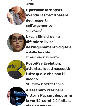
SPORT
È possibile fare sport
avendo l’asma? Il parere
degli esperti
sull’argomento
ATTUALITÁ
Urban Shield: come
difendere il viso
dall’inquinamento digitale
e dalle luci blu.
ECONOMIA E FINANZA
PostePay Evolution,
attento ai costi nascosti:
tutto quello che non ti
dicono
CULTURA E SPETTACOLO
Alessandro Preziosi e
Vittoria Puccini, dopo anni
la verità: perché è finita la
storia d’amore