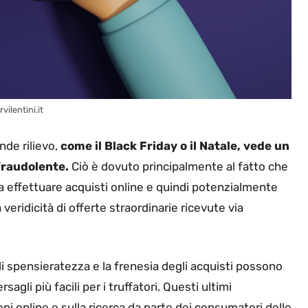
ilentini.it
nde rilievo,
come il Black Friday o il Natale, vede un
fraudolente.
Ciò è dovuto principalmente al fatto che
 a effettuare acquisti online e quindi potenzialmente
 veridicità di offerte straordinarie ricevute via
i spensieratezza e la frenesia degli acquisti possono
agli più facili per i truffatori. Questi ultimi
ni online e sulla ricerca da parte dei consumatori delle