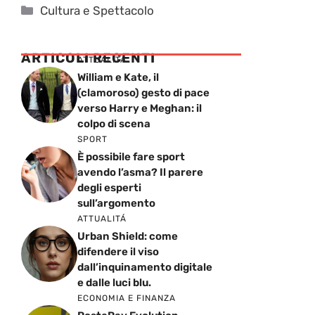
Categorie
Cultura e Spettacolo
ARTICOLI RECENTI
ATTUALITÁ
William e Kate, il
(clamoroso) gesto di pace
verso Harry e Meghan: il
colpo di scena
SPORT
È possibile fare sport
avendo l’asma? Il parere
degli esperti
sull’argomento
ATTUALITÁ
Urban Shield: come
difendere il viso
dall’inquinamento digitale
e dalle luci blu.
ECONOMIA E FINANZA