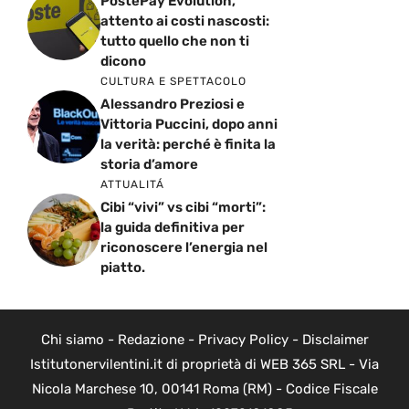
PostePay Evolution,
attento ai costi nascosti:
tutto quello che non ti
dicono
CULTURA E SPETTACOLO
Alessandro Preziosi e
Vittoria Puccini, dopo anni
la verità: perché è finita la
storia d’amore
ATTUALITÁ
Cibi “vivi” vs cibi “morti”:
la guida definitiva per
riconoscere l’energia nel
piatto.
Chi siamo
-
Redazione
-
Privacy Policy
-
Disclaimer
Istitutonervilentini.it di proprietà di WEB 365 SRL - Via
Nicola Marchese 10, 00141 Roma (RM) - Codice Fiscale