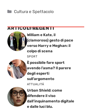
Categorie
Cultura e Spettacolo
ARTICOLI RECENTI
ATTUALITÁ
William e Kate, il
(clamoroso) gesto di pace
verso Harry e Meghan: il
colpo di scena
SPORT
È possibile fare sport
avendo l’asma? Il parere
degli esperti
sull’argomento
ATTUALITÁ
Urban Shield: come
difendere il viso
dall’inquinamento digitale
e dalle luci blu.