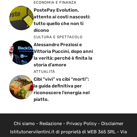
ECONOMIA E FINANZA
PostePay Evolution,
attento ai costi nascosti:
tutto quello che non ti
dicono
CULTURA E SPETTACOLO
Alessandro Preziosi e
Vittoria Puccini, dopo anni
la verità: perché è finita la
storia d’amore
ATTUALITÁ
Cibi “vivi” vs cibi “morti”:
la guida definitiva per
riconoscere l’energia nel
piatto.
Chi siamo
-
Redazione
-
Privacy Policy
-
Disclaimer
Istitutonervilentini.it di proprietà di WEB 365 SRL - Via