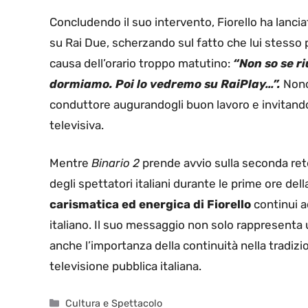
Concludendo il suo intervento, Fiorello ha lancia
su Rai Due, scherzando sul fatto che lui stesso p
causa dell’orario troppo matutino:
“Non so se ri
dormiamo. Poi lo vedremo su RaiPlay…”.
Nono
conduttore augurandogli buon lavoro e invitandoli
televisiva.
Mentre
Binario 2
prende avvio sulla seconda rete
degli spettatori italiani durante le prime ore dell
carismatica ed energica di Fiorello
continui a
italiano. Il suo messaggio non solo rappresenta
anche l’importanza della continuità nella tradizi
televisione pubblica italiana.
Categorie
Cultura e Spettacolo