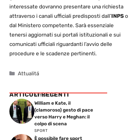
interessate dovranno presentare una richiesta
attraverso i canali ufficiali predisposti dall’
INPS
o
dal Ministero competente. Sarà essenziale
tenersi aggiornati sui portali istituzionali e sui
comunicati ufficiali riguardanti l’avvio delle
procedure e le scadenze pertinenti.
Categorie
Attualitá
ARTICOLI RECENTI
ATTUALITÁ
William e Kate, il
(clamoroso) gesto di pace
verso Harry e Meghan: il
colpo di scena
SPORT
È possibile fare sport