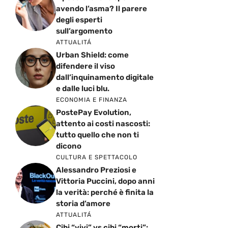
avendo l’asma? Il parere
degli esperti
sull’argomento
ATTUALITÁ
Urban Shield: come
difendere il viso
dall’inquinamento digitale
e dalle luci blu.
ECONOMIA E FINANZA
PostePay Evolution,
attento ai costi nascosti:
tutto quello che non ti
dicono
CULTURA E SPETTACOLO
Alessandro Preziosi e
Vittoria Puccini, dopo anni
la verità: perché è finita la
storia d’amore
ATTUALITÁ
Cibi “vivi” vs cibi “morti”: