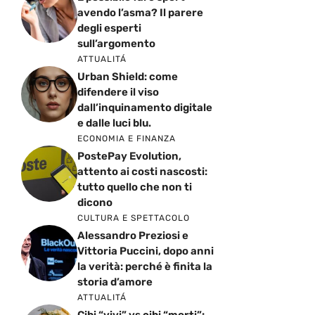
avendo l’asma? Il parere
degli esperti
sull’argomento
ATTUALITÁ
Urban Shield: come
difendere il viso
dall’inquinamento digitale
e dalle luci blu.
ECONOMIA E FINANZA
PostePay Evolution,
attento ai costi nascosti:
tutto quello che non ti
dicono
CULTURA E SPETTACOLO
Alessandro Preziosi e
Vittoria Puccini, dopo anni
la verità: perché è finita la
storia d’amore
ATTUALITÁ
Cibi “vivi” vs cibi “morti”: