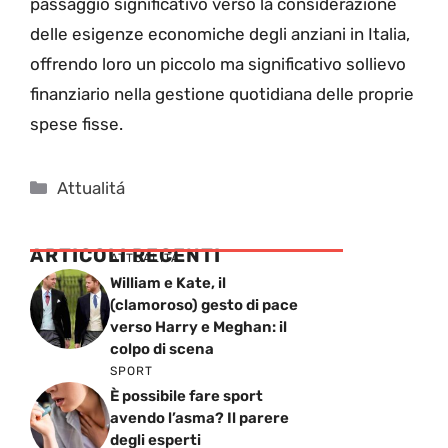
passaggio significativo verso la considerazione
delle esigenze economiche degli anziani in Italia,
offrendo loro un piccolo ma significativo sollievo
finanziario nella gestione quotidiana delle proprie
spese fisse.
Categorie
Attualitá
ARTICOLI RECENTI
ATTUALITÁ
William e Kate, il
(clamoroso) gesto di pace
verso Harry e Meghan: il
colpo di scena
SPORT
È possibile fare sport
avendo l’asma? Il parere
degli esperti