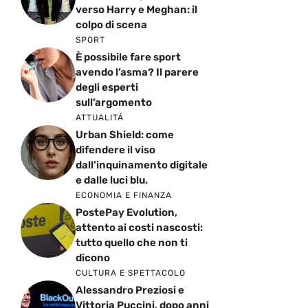
verso Harry e Meghan: il
colpo di scena
SPORT
È possibile fare sport
avendo l’asma? Il parere
degli esperti
sull’argomento
ATTUALITÁ
Urban Shield: come
difendere il viso
dall’inquinamento digitale
e dalle luci blu.
ECONOMIA E FINANZA
PostePay Evolution,
attento ai costi nascosti:
tutto quello che non ti
dicono
CULTURA E SPETTACOLO
Alessandro Preziosi e
Vittoria Puccini, dopo anni