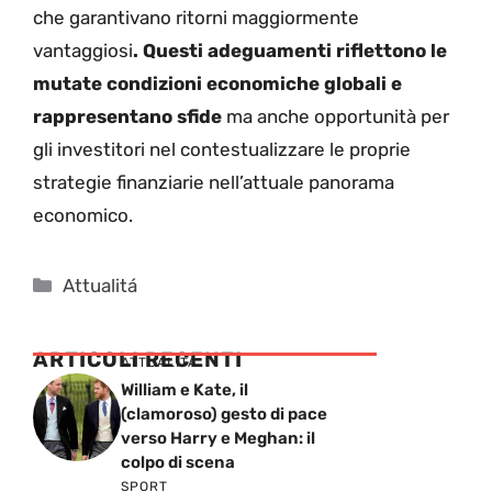
che garantivano ritorni maggiormente
vantaggiosi
. Questi adeguamenti riflettono le
mutate condizioni economiche globali e
rappresentano sfide
ma anche opportunità per
gli investitori nel contestualizzare le proprie
strategie finanziarie nell’attuale panorama
economico.
Categorie
Attualitá
ARTICOLI RECENTI
ATTUALITÁ
William e Kate, il
(clamoroso) gesto di pace
verso Harry e Meghan: il
colpo di scena
SPORT