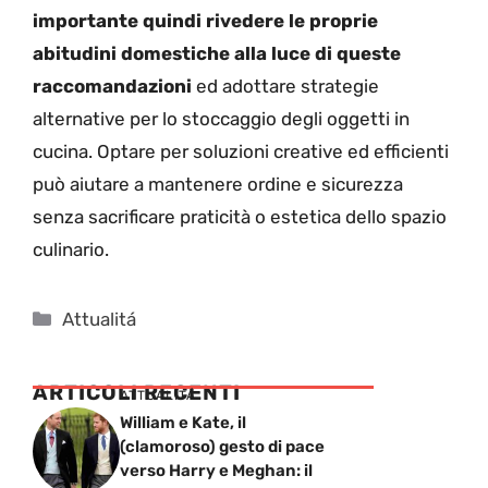
importante quindi rivedere le proprie
abitudini domestiche alla luce di queste
raccomandazioni
ed adottare strategie
alternative per lo stoccaggio degli oggetti in
cucina. Optare per soluzioni creative ed efficienti
può aiutare a mantenere ordine e sicurezza
senza sacrificare praticità o estetica dello spazio
culinario.
Categorie
Attualitá
ARTICOLI RECENTI
ATTUALITÁ
William e Kate, il
(clamoroso) gesto di pace
verso Harry e Meghan: il