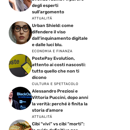
degli esperti
sull’argomento
ATTUALITÁ
Urban Shield: come
difendere il viso
dall’inquinamento digitale
e dalle luci blu.
ECONOMIA E FINANZA
PostePay Evolution,
attento ai costi nascosti:
tutto quello che non ti
dicono
CULTURA E SPETTACOLO
Alessandro Preziosi e
Vittoria Puccini, dopo anni
la verità: perché è finita la
storia d’amore
ATTUALITÁ
Cibi “vivi” vs cibi “morti”: