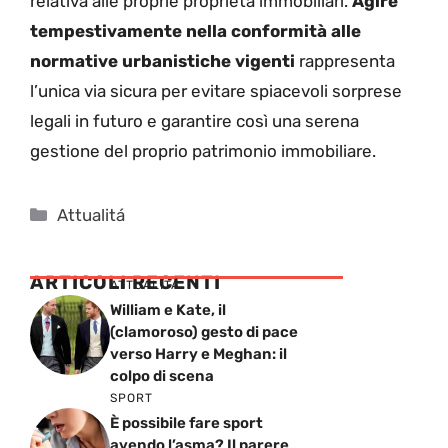
relativa alle proprie proprietà immobiliari.
Agire
tempestivamente nella conformità alle
normative urbanistiche vigenti
rappresenta
l’unica via sicura per evitare spiacevoli sorprese
legali in futuro e garantire così una serena
gestione del proprio patrimonio immobiliare.
Categorie
Attualitá
ARTICOLI RECENTI
ATTUALITÁ
William e Kate, il
(clamoroso) gesto di pace
verso Harry e Meghan: il
colpo di scena
SPORT
È possibile fare sport
avendo l’asma? Il parere