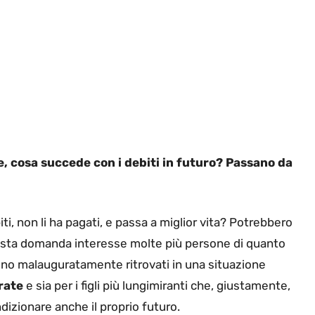
e, cosa succede con i debiti in futuro? Passano da
, non li ha pagati, e passa a miglior vita? Potrebbero
 questa domanda interesse molte più persone di quanto
sono malauguratamente ritrovati in una situazione
rate
e sia per i figli più lungimiranti che, giustamente,
izionare anche il proprio futuro.