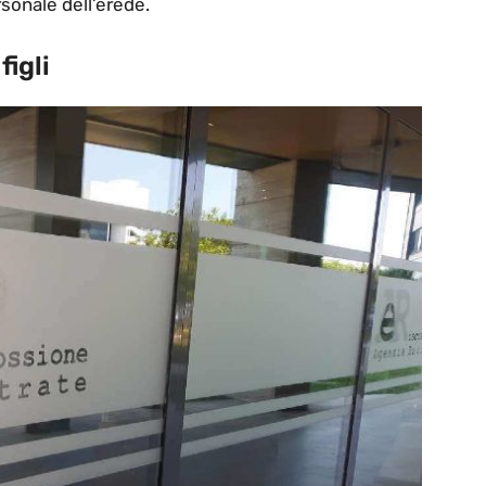
rsonale dell’erede.
figli