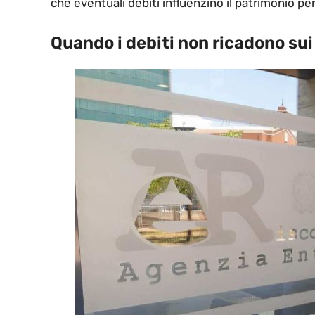
che eventuali debiti influenzino il patrimonio pe
Quando i debiti non ricadono sui 