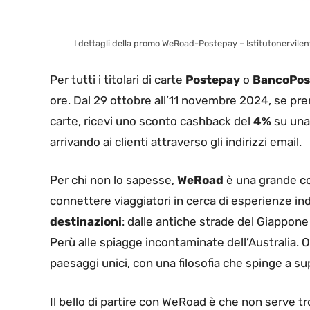
I dettagli della promo WeRoad-Postepay – Istitutonervilent
Per tutti i titolari di carte
Postepay
o
BancoPos
ore. Dal 29 ottobre all’11 novembre 2024, se pren
carte, ricevi uno sconto cashback del
4%
su una
arrivando ai clienti attraverso gli indirizzi email.
Per chi non lo sapesse,
WeRoad
è una grande c
connettere viaggiatori in cerca di esperienze ind
destinazioni
: dalle antiche strade del Giappone
Perù alle spiagge incontaminate dell’Australia. O
paesaggi unici, con una filosofia che spinge a sup
Il bello di partire con WeRoad è che non serve t