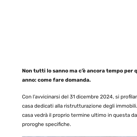
Non tutti lo sanno ma c’è ancora tempo per q
anno: come fare domanda.
Con l’avvicinarsi del 31 dicembre 2024, si profi
casa dedicati alla ristrutturazione degli immobili
casa vedrà il proprio termine ultimo in questa d
proroghe specifiche.