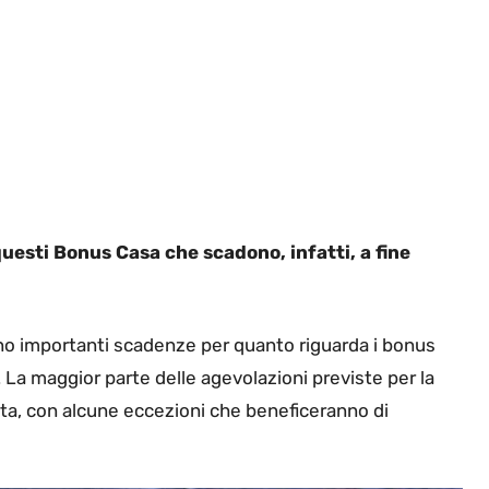
uesti Bonus Casa che scadono, infatti, a fine
lano importanti scadenze per quanto riguarda i bonus
. La maggior parte delle agevolazioni previste per la
ata, con alcune eccezioni che beneficeranno di