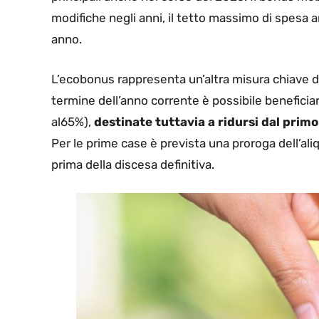
modifiche negli anni, il tetto massimo di spesa a
anno.
L’ecobonus rappresenta un’altra misura chiave d
termine dell’anno corrente è possibile beneficia
al65%),
destinate tuttavia a ridursi dal prim
Per le prime case è prevista una proroga dell’a
prima della discesa definitiva.