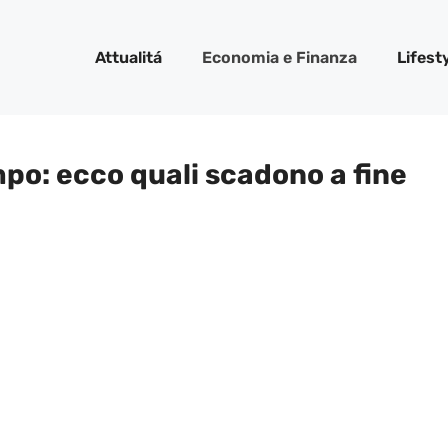
Attualitá
Economia e Finanza
Lifest
po: ecco quali scadono a fine