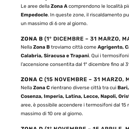
Le aree della
Zona A
comprendono le località pi
Empedocle
. In queste zone, il riscaldamento p
un massimo di 6 ore al giorno.
ZONA B
(1° DICEMBRE – 31 MARZO, M
Nella
Zona B
troviamo città come
Agrigento, C
Calabria, Siracusa e Trapani
. Qui i termosifon
l’accensione consentita dal 1° dicembre fino al 3
ZONA C
(15 NOVEMBRE – 31 MARZO, 
Nella
Zona C
rientrano diverse città tra cui
Bari
Cosenza, Imperia, Latina, Lecce, Napoli, Ori
aree, è possibile accendere i termosifoni dal 15 
massimo di 10 ore al giorno.
ZONA D
(1° NOVEMBRE – 15 APRILE, 