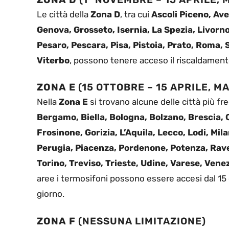
Le città della
Zona D
, tra cui
Ascoli Piceno, Avel
Genova, Grosseto, Isernia, La Spezia, Livorn
Pesaro, Pescara, Pisa, Pistoia, Prato, Roma, 
Viterbo
, possono tenere acceso il riscaldamento 
ZONA E
(15 OTTOBRE – 15 APRILE, M
Nella
Zona E
si trovano alcune delle città più fr
Bergamo, Biella, Bologna, Bolzano, Brescia
Frosinone, Gorizia, L’Aquila, Lecco, Lodi, Mi
Perugia, Piacenza, Pordenone, Potenza, Raven
Torino, Treviso, Trieste, Udine, Varese, Vene
aree i termosifoni possono essere accesi dal 15 o
giorno.
ZONA F
(NESSUNA LIMITAZIONE)