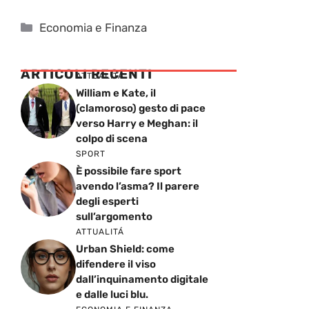
Categorie
Economia e Finanza
ARTICOLI RECENTI
ATTUALITÁ
William e Kate, il
(clamoroso) gesto di pace
verso Harry e Meghan: il
colpo di scena
SPORT
È possibile fare sport
avendo l’asma? Il parere
degli esperti
sull’argomento
ATTUALITÁ
Urban Shield: come
difendere il viso
dall’inquinamento digitale
e dalle luci blu.