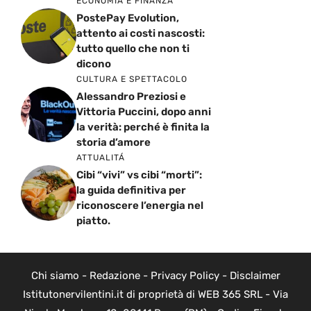
ECONOMIA E FINANZA
PostePay Evolution,
attento ai costi nascosti:
tutto quello che non ti
dicono
CULTURA E SPETTACOLO
Alessandro Preziosi e
Vittoria Puccini, dopo anni
la verità: perché è finita la
storia d’amore
ATTUALITÁ
Cibi “vivi” vs cibi “morti”:
la guida definitiva per
riconoscere l’energia nel
piatto.
Chi siamo
-
Redazione
-
Privacy Policy
-
Disclaimer
Istitutonervilentini.it di proprietà di WEB 365 SRL - Via