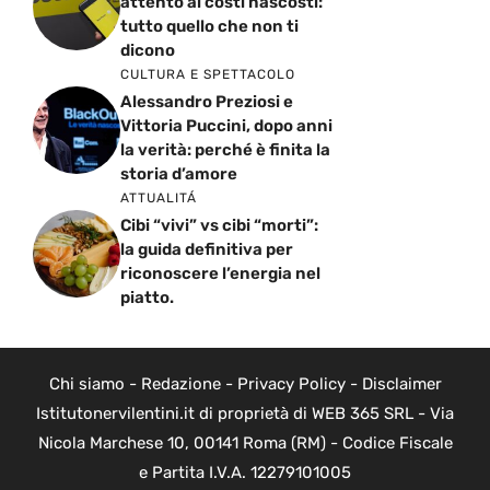
attento ai costi nascosti:
tutto quello che non ti
dicono
CULTURA E SPETTACOLO
Alessandro Preziosi e
Vittoria Puccini, dopo anni
la verità: perché è finita la
storia d’amore
ATTUALITÁ
Cibi “vivi” vs cibi “morti”:
la guida definitiva per
riconoscere l’energia nel
piatto.
Chi siamo
-
Redazione
-
Privacy Policy
-
Disclaimer
Istitutonervilentini.it di proprietà di WEB 365 SRL - Via
Nicola Marchese 10, 00141 Roma (RM) - Codice Fiscale
e Partita I.V.A. 12279101005