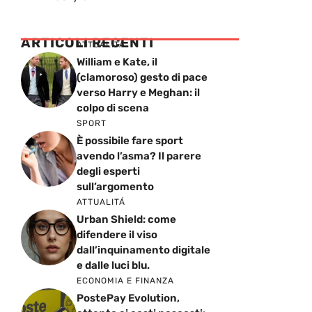
ARTICOLI RECENTI
ATTUALITÁ
William e Kate, il
(clamoroso) gesto di pace
verso Harry e Meghan: il
colpo di scena
SPORT
È possibile fare sport
avendo l’asma? Il parere
degli esperti
sull’argomento
ATTUALITÁ
Urban Shield: come
difendere il viso
dall’inquinamento digitale
e dalle luci blu.
ECONOMIA E FINANZA
PostePay Evolution,