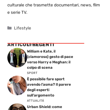
culturale che trasmette documentari, news, film
e serie TV.
Categorie
Lifestyle
ARTICOLI RECENTI
ATTUALITÁ
William e Kate, il
(clamoroso) gesto di pace
verso Harry e Meghan: il
colpo di scena
SPORT
È possibile fare sport
avendo l’asma? Il parere
degli esperti
sull’argomento
ATTUALITÁ
Urban Shield: come