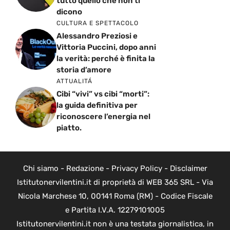
tutto quello che non ti
dicono
CULTURA E SPETTACOLO
Alessandro Preziosi e
Vittoria Puccini, dopo anni
la verità: perché è finita la
storia d’amore
ATTUALITÁ
Cibi “vivi” vs cibi “morti”:
la guida definitiva per
riconoscere l’energia nel
piatto.
Chi siamo
-
Redazione
-
Privacy Policy
-
Disclaimer
Istitutonervilentini.it di proprietà di WEB 365 SRL - Via
Nicola Marchese 10, 00141 Roma (RM) - Codice Fiscale
e Partita I.V.A. 12279101005
Istitutonervilentini.it non è una testata giornalistica, in