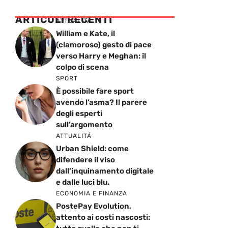
ARTICOLI RECENTI
ATTUALITÁ
William e Kate, il
(clamoroso) gesto di pace
verso Harry e Meghan: il
colpo di scena
SPORT
È possibile fare sport
avendo l’asma? Il parere
degli esperti
sull’argomento
ATTUALITÁ
Urban Shield: come
difendere il viso
dall’inquinamento digitale
e dalle luci blu.
ECONOMIA E FINANZA
PostePay Evolution,
attento ai costi nascosti: