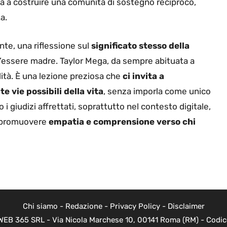
 a costruire una comunità di sostegno reciproco,
a.
te, una riflessione sul
significato stesso della
 l’essere madre. Taylor Mega, da sempre abituata a
lità. È una lezione preziosa che
ci invita a
 vie possibili della vita
, senza imporla come unico
o i giudizi affrettati, soprattutto nel contesto digitale,
, promuovere
empatia e comprensione verso chi
Chi siamo
-
Redazione
-
Privacy Policy
-
Disclaimer
di WEB 365 SRL - Via Nicola Marchese 10, 00141 Roma (RM) - Codic