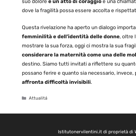
suo dolore
è un atto di coraggio
e una chiamata
dove la fragilità possa essere accolta e rispettat
Questa rivelazione ha aperto un dialogo importan
femminilità e dell’identità delle donne
, oltre
mostrare la sua forza, oggi ci mostra la sua fragi
considerare la maternità come una delle molte
destino. Siamo tutti invitati a riflettere su quant
possano ferire e quanto sia necessario, invece
affronta difficoltà invisibili
.
Categorie
Attualitá
Istitutonervilentini.it di proprietà 