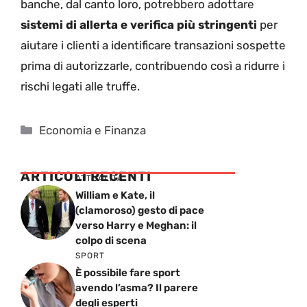
banche, dal canto loro, potrebbero adottare
sistemi di allerta e verifica più stringenti
per
aiutare i clienti a identificare transazioni sospette
prima di autorizzarle, contribuendo così a ridurre i
rischi legati alle truffe.
Categorie
Economia e Finanza
ARTICOLI RECENTI
ATTUALITÁ
William e Kate, il
(clamoroso) gesto di pace
verso Harry e Meghan: il
colpo di scena
SPORT
È possibile fare sport
avendo l’asma? Il parere
degli esperti