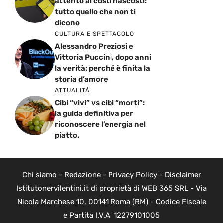
attento ai costi nascosti:
tutto quello che non ti
dicono
CULTURA E SPETTACOLO
Alessandro Preziosi e
Vittoria Puccini, dopo anni
la verità: perché è finita la
storia d’amore
ATTUALITÁ
Cibi “vivi” vs cibi “morti”:
la guida definitiva per
riconoscere l’energia nel
piatto.
Chi siamo
-
Redazione
-
Privacy Policy
-
Disclaimer
Istitutonervilentini.it di proprietà di WEB 365 SRL - Via
Nicola Marchese 10, 00141 Roma (RM) - Codice Fiscale
e Partita I.V.A. 12279101005