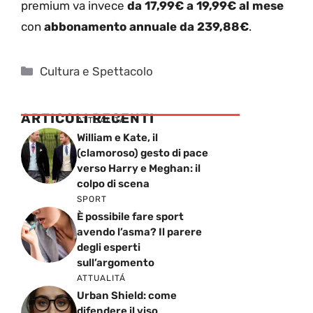
premium va invece
da 17,99€ a 19,99€ al mese
con
abbonamento annuale da 239,88€
.
Categorie
Cultura e Spettacolo
ARTICOLI RECENTI
ATTUALITÁ
William e Kate, il
(clamoroso) gesto di pace
verso Harry e Meghan: il
colpo di scena
SPORT
È possibile fare sport
avendo l’asma? Il parere
degli esperti
sull’argomento
ATTUALITÁ
Urban Shield: come
difendere il viso