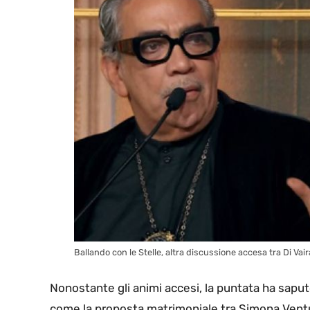
Ballando con le Stelle, altra discussione accesa tra Di Vaira 
Nonostante gli animi accesi, la puntata ha sapu
come la proposta matrimoniale tra Simona Ventur