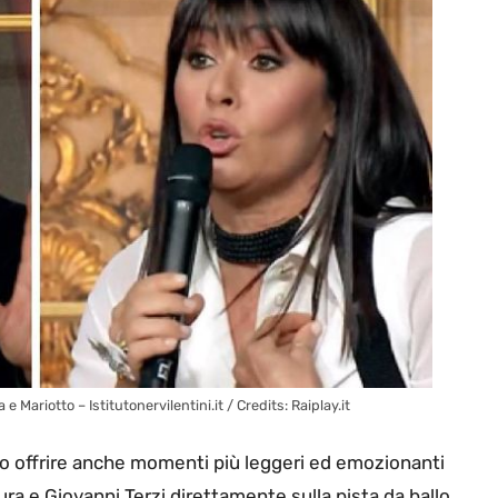
e Mariotto – Istitutonervilentini.it / Credits: Raiplay.it
to offrire anche momenti più leggeri ed emozionanti
a e Giovanni Terzi direttamente sulla pista da ballo.