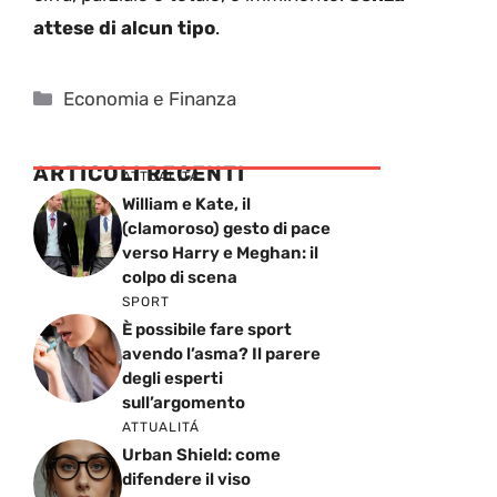
attese di alcun tipo
.
Categorie
Economia e Finanza
ARTICOLI RECENTI
ATTUALITÁ
William e Kate, il
(clamoroso) gesto di pace
verso Harry e Meghan: il
colpo di scena
SPORT
È possibile fare sport
avendo l’asma? Il parere
degli esperti
sull’argomento
ATTUALITÁ
Urban Shield: come
difendere il viso