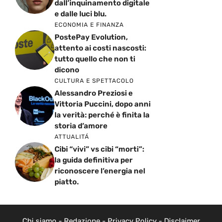
dall’inquinamento digitale
e dalle luci blu.
ECONOMIA E FINANZA
PostePay Evolution,
attento ai costi nascosti:
tutto quello che non ti
dicono
CULTURA E SPETTACOLO
Alessandro Preziosi e
Vittoria Puccini, dopo anni
la verità: perché è finita la
storia d’amore
ATTUALITÁ
Cibi “vivi” vs cibi “morti”:
la guida definitiva per
riconoscere l’energia nel
piatto.
Chi siamo
-
Redazione
-
Privacy Policy
-
Disclaimer