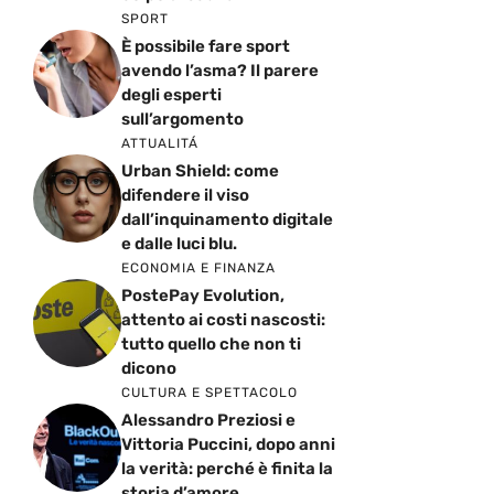
SPORT
È possibile fare sport
avendo l’asma? Il parere
degli esperti
sull’argomento
ATTUALITÁ
Urban Shield: come
difendere il viso
dall’inquinamento digitale
e dalle luci blu.
ECONOMIA E FINANZA
PostePay Evolution,
attento ai costi nascosti:
tutto quello che non ti
dicono
CULTURA E SPETTACOLO
Alessandro Preziosi e
Vittoria Puccini, dopo anni
la verità: perché è finita la
storia d’amore