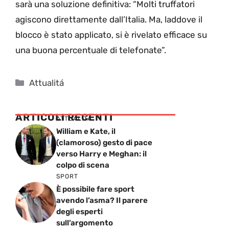
sarà una soluzione definitiva: “Molti truffatori
agiscono direttamente dall’Italia. Ma, laddove il
blocco è stato applicato, si è rivelato efficace su
una buona percentuale di telefonate”.
Categorie
Attualitá
ARTICOLI RECENTI
ATTUALITÁ
William e Kate, il
(clamoroso) gesto di pace
verso Harry e Meghan: il
colpo di scena
SPORT
È possibile fare sport
avendo l’asma? Il parere
degli esperti
sull’argomento