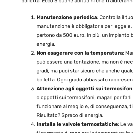
bolletta. Ecco 6 buone abitudini che ti aiuterann
Manutenzione periodica
: Controlla il t
manutenzione è obbligatoria per legge e, 
partono da 500 euro. In più, un impiant
energia.
Non esagerare con la temperatura
: Ma
può essere una tentazione, ma non è neces
gradi, ma puoi star sicuro che anche qual
bolletta. Ogni grado abbassato rappresent
Attenzione agli oggetti sui termosifon
o oggetti sui termosifoni, magari per farl
funzionare al meglio e, di conseguenza, t
Risultato? Spreco di energia.
Installa le valvole termostatiche
: Le v
ti permette di regolare la temperatura in 