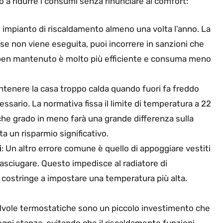
o a ridurre i consumi senza rinunciare al comfort:
uo impianto di riscaldamento almeno una volta l’anno. La
se non viene eseguita, puoi incorrere in sanzioni che
o ben mantenuto è molto più efficiente e consuma meno
ntenere la casa troppo calda quando fuori fa freddo
sario. La normativa fissa il limite di temperatura a 22
che grado in meno farà una grande differenza sulla
a un risparmio significativo.
i
: Un altro errore comune è quello di appoggiare vestiti
i asciugare. Questo impedisce al radiatore di
i costringe a impostare una temperatura più alta.
alvole termostatiche sono un piccolo investimento che
ogni stanza, evitando che il riscaldamento funzioni