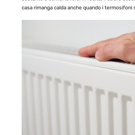
casa rimanga calda anche quando i termosifoni 