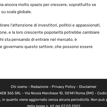
ia ancora molto spazio per crescere, soprattutto se
 su scala globale.
rare l’attenzione di investitori, politici e appassionati.
ione, e la loro crescente popolarità potrebbe cambiare
chi sta pensando di entrare nel mercato, è
he governano questo settore, che possono essere
Chi siamo
-
Redazione
-
Privacy Policy
-
Disclaimer
di WEB 365 SRL - Via Nicola Marchese 10, 00141 Roma (RM) - Codic
ica, in quanto viene aggiornato senza alcuna periodicità. Non può 
della legge n. 62 del 07.03.2001