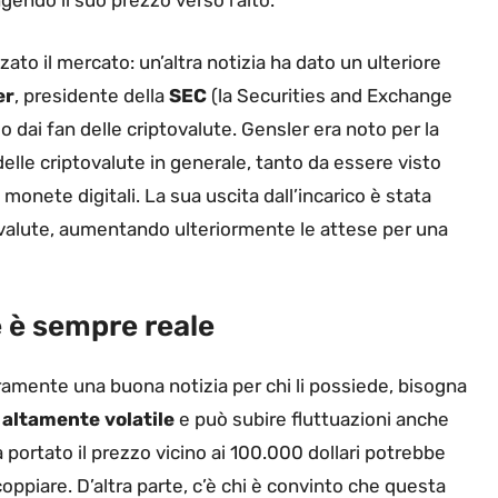
endo il suo prezzo verso l’alto.
zato il mercato: un’altra notizia ha dato un ulteriore
er
, presidente della
SEC
(la Securities and Exchange
dai fan delle criptovalute. Gensler era noto per la
delle criptovalute in generale, tanto da essere visto
onete digitali. La sua uscita dall’incarico è stata
tovalute, aumentando ulteriormente le attese per una
e è sempre reale
uramente una buona notizia per chi li possiede, bisogna
è
altamente volatile
e può subire fluttuazioni anche
portato il prezzo vicino ai 100.000 dollari potrebbe
coppiare. D’altra parte, c’è chi è convinto che questa