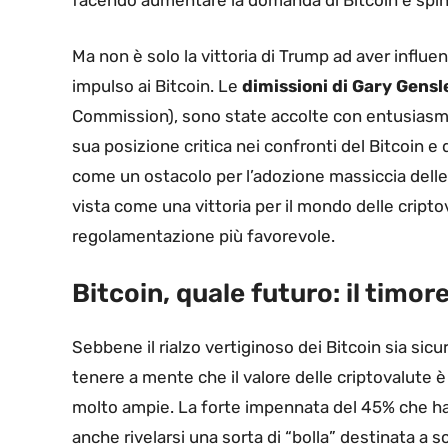
facendo aumentare la domanda di Bitcoin e sping
Ma non è solo la vittoria di Trump ad aver influen
impulso ai Bitcoin. Le
dimissioni di Gary Gensl
Commission), sono state accolte con entusiasmo 
sua posizione critica nei confronti del Bitcoin e 
come un ostacolo per l’adozione massiccia delle m
vista come una vittoria per il mondo delle crip
regolamentazione più favorevole.
Bitcoin, quale futuro: il timor
Sebbene il rialzo vertiginoso dei Bitcoin sia sic
tenere a mente che il valore delle criptovalute 
molto ampie. La forte impennata del 45% che ha 
anche rivelarsi una sorta di “bolla” destinata a s